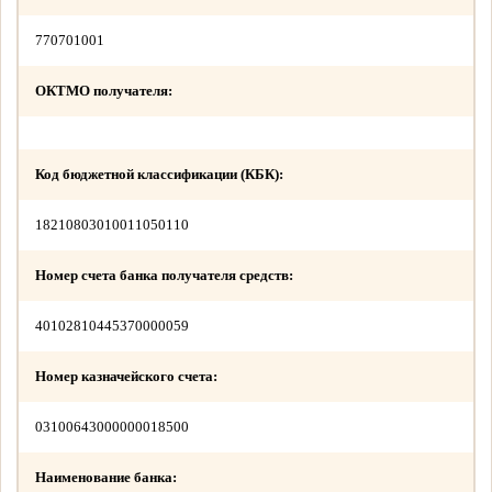
770701001
ОКТМО получателя:
Код бюджетной классификации (КБК):
18210803010011050110
Номер счета банка получателя средств:
40102810445370000059
Номер казначейского счета:
03100643000000018500
Наименование банка: