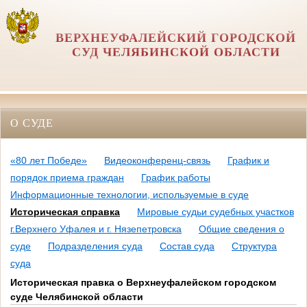
ВЕРХНЕУФАЛЕЙСКИЙ ГОРОДСКОЙ
СУД ЧЕЛЯБИНСКОЙ ОБЛАСТИ
О СУДЕ
«80 лет Победе»
Видеоконференц-связь
График и
порядок приема граждан
График работы
Информационные технологии, используемые в суде
Историческая справка
Мировые судьи судебных участков
г.Верхнего Уфалея и г. Нязепетровска
Общие сведения о
суде
Подразделения суда
Состав суда
Структура
суда
Историческая правка о Верхнеуфалейском городском
суде Челябинской области