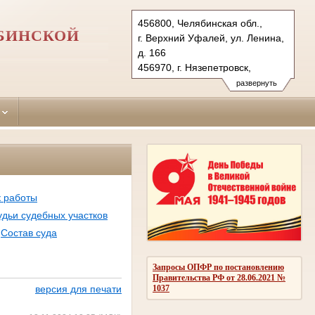
456800, Челябинская обл.,
ЯБИНСКОЙ
г. Верхний Уфалей, ул. Ленина,
д. 166
456970, г. Нязепетровск,
ул. Карла Маркса, д. 2
развернуть
Тел.: (35164) 2-03-39
(35156) 3-17-85
vurfal.chel@sudrf.ru
psp.vurfal.chel@sudrf.ru
 работы
дьи судебных участков
Состав суда
Запросы ОПФР по постановлению
Правительства РФ от 28.06.2021 №
1037
версия для печати